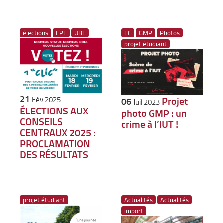
élections
EPE
UBE
EC
GMP
Photos
projet étudiant
21
Projet
Fév 2025
06
Juil 2023
ÉLECTIONS AUX
photo GMP : un
CONSEILS
crime à l’IUT !
CENTRAUX 2025 :
PROCLAMATION
DES RÉSULTATS
projet étudiant
Actualités
Actualités
import