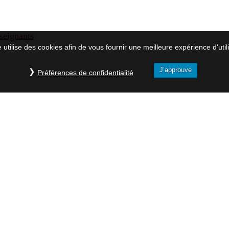
seignants
e utilise des cookies afin de vous fournir une meilleure expérience d'utili
J’approuve
Préférences de confidentialité
nes juridiques et de gestion
 et sciences humaines et sociales
 et technologie