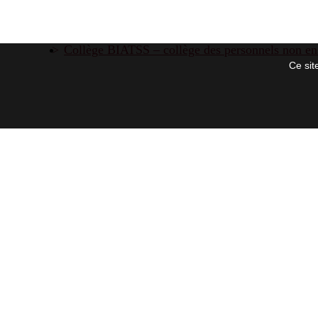
Collège BIATSS – collège des personnels non en
Ce sit
Collège étudiants / usagers – secteur 1 – Discipli
Collège étudiants / usagers – Secteur 2 – Lettres
Collège étudiants/ usagers – Secteur 3 – Sciences