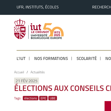
UFR, INSTITUTS, ÉCOLES
RECHERC
L’IUT
NOS FORMATIONS
SCOLARITÉ
NO
Accueil
/
Actualités
21 FÉV 2025
ÉLECTIONS AUX CONSEILS 
Tags :
élections
EPE
UBE