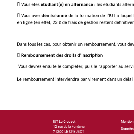

Vous êtes
étudiant(e) en alternance
: les étudiants alter

Vous avez
démissionné
de la formation de l’IUT à laquell
en ligne (en effet, 23 € de frais de gestion restent définitive
Dans tous les cas, pour obtenir un remboursement, vous de

Remboursement des droits d’inscription
Vous devrez ensuite le compléter, puis le rapporter au ser
Le remboursement interviendra par virement dans un délai de
IUT Le Creusot
Mentions
12 rue de la Fonderie
Données 
71200 LE CREUSOT