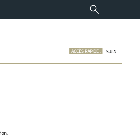
ACCÈS RAPIDE :
S.U.N
tion.